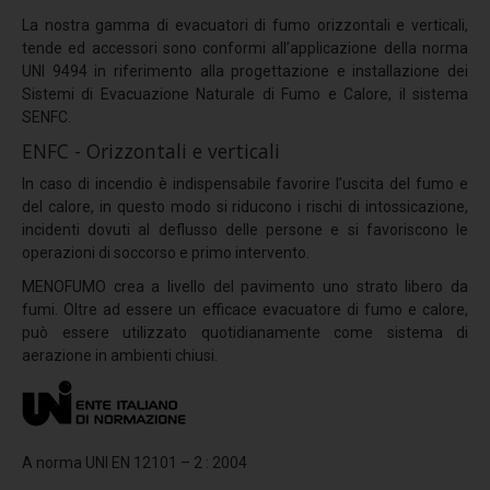
Coverpiù Mono
La nostra gamma di evacuatori di fumo orizzontali e verticali,
Coverpiù FONO
tende ed accessori sono conformi all’applicazione della norma
UNI 9494 in riferimento alla progettazione e installazione dei
Steelpiù
Sistemi di Evacuazione Naturale di Fumo e Calore, il sistema
SENFC.
ArchYt
ENFC - Orizzontali e verticali
Sistemi isolati e ventilati
In caso di incendio è indispensabile favorire l’uscita del fumo e
Ventilcover
del calore, in questo modo si riducono i rischi di intossicazione,
incidenti dovuti al deflusso delle persone e si favoriscono le
Smart Drain
operazioni di soccorso e primo intervento.
Cover Tray
MENOFUMO crea a livello del pavimento uno strato libero da
fumi. Oltre ad essere un efficace evacuatore di fumo e calore,
Stratigrafie
può essere utilizzato quotidianamente come sistema di
Stratigrafia 1
aerazione in ambienti chiusi.
Stratigrafia 2
Stratigrafia 3
A norma UNI EN 12101 – 2 : 2004
Stratigrafia 4