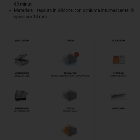
60 minuti
Comfort termico
Materiale : tessuto in silicone con schiuma intumescente di
Termoriflessione
spessore 13 mm
Resistenza meccanica
Simulatore pioggia
Sistemi anticaduta - Linee Vita
Dispositivi TIPO C
Linea vita F-STOP CAT
Linea vita H-STOP HI
Linea vita H-STOP
Linea vita V-STOP
Dispositivi TIPO D
R-STOP BINARIO
Dispositivi TIPO A