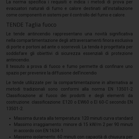
La norma specifica i requisiti e indica i metodi di prova per
Stratigrafia 5
evacuatori naturali di fumo e calore destinati all’installazione
Stratigrafia 6
come componenti in sistemi per il controllo del fumo e calore.
TENDE Taglia fuoco
Stratigrafia 7
Le tende antincendio rappresentano una novità significativa
Stratigrafia 8
nella compartimentazione degli attraversamenti finora esclusiva
Stratigrafia 9
di porte e portoni ad ante o scorrevoli. La tenda è progettata per
soddisfare gli obiettivi di sicurezza essenziali di protezione
Stratigrafia 10
antincendio.
Il tessuto a prova di fuoco e fumo permette di confinare uno
Finiture standard
spazio per prevenire la diffusione dell’incendio
Fotovoltaico
Le tende utilizzate per la compartimentazione in alternativa ai
metodi tradizionali sono conformi alla norma EN 13501-2
EasyFix
Classificazione al fuoco dei prodotti e degli elementi da
Progettazione
costruzione. classificazione: E120 o EW60 o EI 60-C secondo EN
13501-2.
Protezione multistrato
Massima durata alla temperatura: 120 minuti curva standard
Potere insonorizzante
Massimo irraggiamento: minore di 15 kW/m 2 per 90 minuti
in accordo con EN 1634-1
Resistenza alla corrosione
Massimo isolamento: 60 minuti con capacità di chiusura per