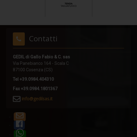
POLE
POLE HI
TURN POLE
Contatti
TURN POLE HI
SHORT POLE
GEDIL di Gallo Fabio & C. sas
PIN
Via Panebianco 164 - Scala C
87100 Cosenza (CS)
RING
Tel +39.0984.404310
UNDER FIX
Fax +39.0984.1801367
UNDER FLEX
i
nfo@gedilsas.it
PLATE X
PLATE X PLUS
CRIMP
PLATE A