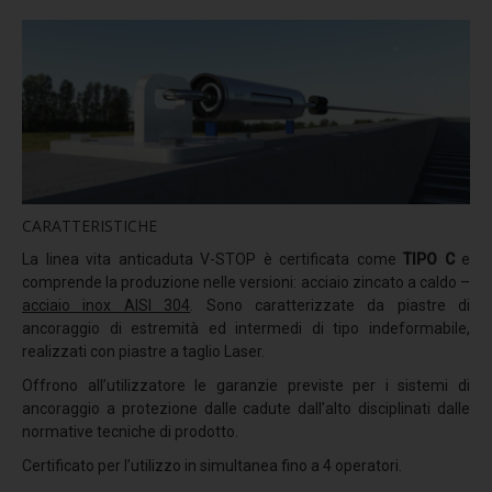
Comfort termico
Termoriflessione
Resistenza meccanica
Simulatore pioggia
Sistemi anticaduta - Linee Vita
Dispositivi TIPO C
CARATTERISTICHE
Linea vita F-STOP CAT
La linea vita anticaduta V-STOP è certificata come
TIPO C
e
comprende la produzione nelle versioni: acciaio zincato a caldo –
Linea vita H-STOP HI
acciaio inox AISI 304
. Sono caratterizzate da piastre di
Linea vita H-STOP
ancoraggio di estremità ed intermedi di tipo indeformabile,
realizzati con piastre a taglio Laser.
Linea vita V-STOP
Offrono all’utilizzatore le garanzie previste per i sistemi di
Dispositivi TIPO D
ancoraggio a protezione dalle cadute dall’alto disciplinati dalle
normative tecniche di prodotto.
R-STOP BINARIO
Certificato per l’utilizzo in simultanea fino a 4 operatori.
Dispositivi TIPO A