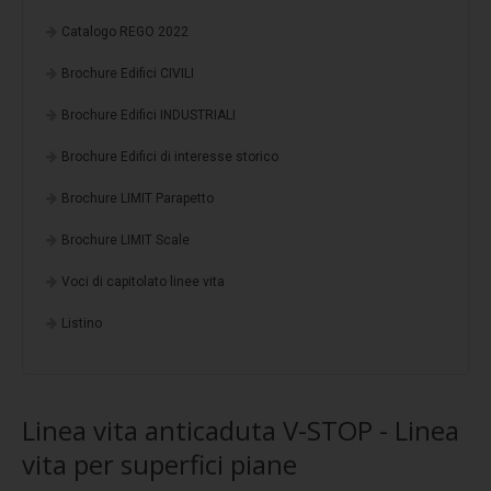
Stratigrafia 5
Catalogo REGO 2022
Stratigrafia 6
Brochure Edifici CIVILI
Stratigrafia 7
Brochure Edifici INDUSTRIALI
Stratigrafia 8
Brochure Edifici di interesse storico
Stratigrafia 9
Brochure LIMIT Parapetto
Stratigrafia 10
Finiture standard
Brochure LIMIT Scale
Fotovoltaico
Voci di capitolato linee vita
EasyFix
Listino
Progettazione
Protezione multistrato
Linea vita anticaduta V-STOP - Linea
Potere insonorizzante
vita per superfici piane
Resistenza alla corrosione