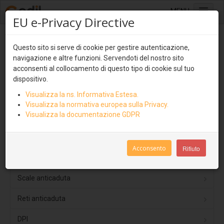
MENU
EU e-Privacy Directive
Home
Sistemi anticaduta - Linea Vita
Questo sito si serve di cookie per gestire autenticazione,
Sistemi di copertura
navigazione e altre funzioni. Servendoti del nostro sito
Lastre multistrato
acconsenti al collocamento di questo tipo di cookie sul tuo
Dispositivi TIPO C
dispositivo.
Ondulit
Visualizza la ns. Informativa Estesa.
Dispositivi TIPO D
Coverib 850
Visualizza la normativa europea sulla Privacy.
Visualizza la documentazione GDPR
Dispositivi TIPO A
Coverib 1000
Dispositivi TIPO B
Covertile
Acconsento
Rifiuto
Pannelli isolati e ventilati
Parapetti Alluminio
Coverpiù
Scale anticaduta
Coverpiù Curvabile
Reti anticaduta
Coverpiù AGRI
DPI