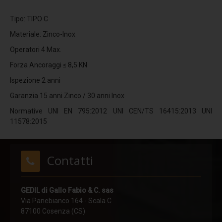
POLE
Tipo: TIPO C
POLE HI
Materiale: Zinco-Inox
TURN POLE
Operatori 4 Max.
TURN POLE HI
Forza Ancoraggi ≤ 8,5 KN
Ispezione 2 anni
SHORT POLE
Garanzia 15 anni Zinco / 30 anni Inox
PIN
Normative UNI EN 795:2012 UNI CEN/TS 16415:2013 UNI
RING
11578:2015
UNDER FIX
UNDER FLEX
Contatti
PLATE X
PLATE X PLUS
GEDIL di Gallo Fabio & C. sas
Via Panebianco 164 - Scala C
CRIMP
87100 Cosenza (CS)
PLATE A