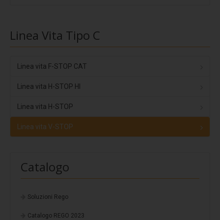
Coverpiù Mono
Coverpiù FONO
Linea Vita Tipo C
Steelpiù
ArchYt
Linea vita F-STOP CAT
Sistemi isolati e ventilati
Linea vita H-STOP HI
Ventilcover
Smart Drain
Linea vita H-STOP
Cover Tray
Linea vita V-STOP
Stratigrafie
Stratigrafia 1
Catalogo
Stratigrafia 2
Stratigrafia 3
Soluzioni Rego
Stratigrafia 4
Catalogo REGO 2023