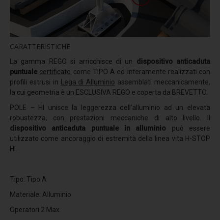
POLE
POLE HI
CARATTERISTICHE
TURN POLE
La gamma REGO si arricchisce di un
dispositivo anticaduta
TURN POLE HI
puntuale
certificato
come TIPO A ed interamente realizzati con
SHORT POLE
profili estrusi in
Lega di Alluminio
assemblati meccanicamente,
la cui geometria è un ESCLUSIVA REGO e coperta da BREVETTO.
PIN
POLE – HI unisce la leggerezza dell’alluminio ad un elevata
RING
robustezza, con prestazioni meccaniche di alto livello. Il
dispositivo anticaduta puntuale in alluminio
può essere
UNDER FIX
utilizzato come ancoraggio di estremità della linea vita H-STOP
HI.
UNDER FLEX
PLATE X
Tipo: Tipo A
PLATE X PLUS
Materiale: Alluminio
CRIMP
Operatori 2 Max.
PLATE A