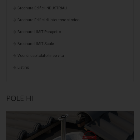
Comfort termico
Brochure Edifici INDUSTRIALI
Termoriflessione
Brochure Edifici di interesse storico
Resistenza meccanica
Brochure LIMIT Parapetto
Simulatore pioggia
Brochure LIMIT Scale
Sistemi anticaduta - Linee Vita
Voci di capitolato linee vita
Dispositivi TIPO C
Listino
Linea vita F-STOP CAT
Linea vita H-STOP HI
Linea vita H-STOP
POLE HI
Linea vita V-STOP
Dispositivi TIPO D
R-STOP BINARIO
Dispositivi TIPO A