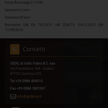
Forza Ancoraggi 6/12 KN
Dispositivi TIPO B
Ispezione 2 anni
TEMPOR
Garanzia 20 anni
Parapetti Alluminio
Normative UNI EN 795:2012 UNI CEN/TS 16415:2013 UNI
11578:2015
LIMIT - Orizzontale
LIMIT - Verticale
Contatti
LIMIT - Autoportante
LIMIT - Lamiera
GEDIL di Gallo Fabio & C. sas
Scale anticaduta
Via Panebianco 164 - Scala C
87100 Cosenza (CS)
Scale con linea vita
Tel +39.0984.404310
Scale a gabbia
Fax +39.0984.1801367
Scale con binario
i
nfo@gedilsas.it
Reti anticaduta