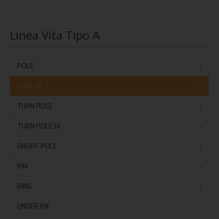
Coverpiù Mono
Coverpiù FONO
Linea Vita Tipo A
Steelpiù
ArchYt
POLE
Sistemi isolati e ventilati
POLE HI
Ventilcover
Smart Drain
TURN POLE
Cover Tray
TURN POLE HI
Stratigrafie
SHORT POLE
Stratigrafia 1
PIN
Stratigrafia 2
RING
Stratigrafia 3
UNDER FIX
Stratigrafia 4