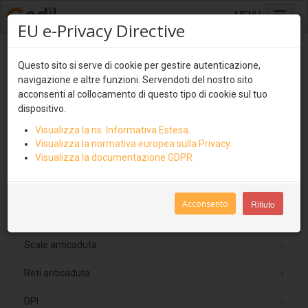
MENU
EU e-Privacy Directive
Home
Sistemi anticaduta - Linea Vita
Questo sito si serve di cookie per gestire autenticazione,
Sistemi di copertura
navigazione e altre funzioni. Servendoti del nostro sito
Lastre multistrato
acconsenti al collocamento di questo tipo di cookie sul tuo
Dispositivi TIPO C
dispositivo.
Ondulit
Visualizza la ns. Informativa Estesa.
Dispositivi TIPO D
Coverib 850
Visualizza la normativa europea sulla Privacy.
Visualizza la documentazione GDPR
Dispositivi TIPO A
Coverib 1000
Dispositivi TIPO B
Covertile
Acconsento
Rifiuto
Pannelli isolati e ventilati
Parapetti Alluminio
Coverpiù
Scale anticaduta
Coverpiù Curvabile
Reti anticaduta
Coverpiù AGRI
DPI