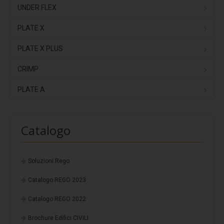
Stratigrafia 5
UNDER FLEX
Stratigrafia 6
PLATE X
Stratigrafia 7
PLATE X PLUS
Stratigrafia 8
CRIMP
Stratigrafia 9
PLATE A
Stratigrafia 10
Finiture standard
Catalogo
Fotovoltaico
EasyFix
Soluzioni Rego
Progettazione
Protezione multistrato
Catalogo REGO 2023
Potere insonorizzante
Catalogo REGO 2022
Resistenza alla corrosione
Brochure Edifici CIVILI