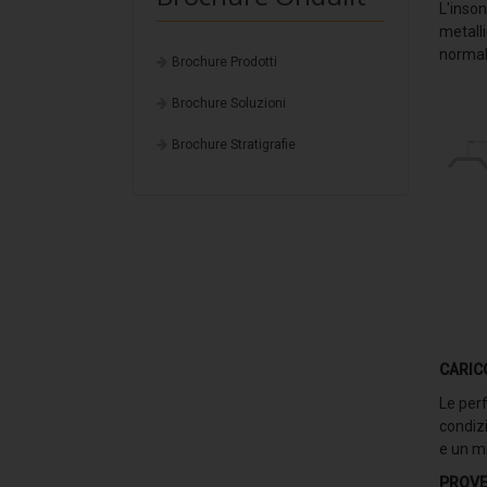
L'inso
metall
normali
Brochure Prodotti
Brochure Soluzioni
Brochure Stratigrafie
CARIC
Le perf
condizi
e un mi
PROVE