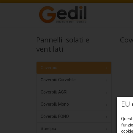
Pannelli isolati e
Cov
ventilati
Coverpiù
Coverpiù Curvabile
Coverpiù AGRI
EU 
Coverpiù Mono
Coverpiù FONO
Questo
funzio
Steelpiù
cookie