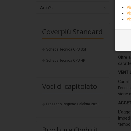
Vi
ArchYt
Vi
Vi
Coverpiù Standard
Il pann
Pannel
pannell
Scheda Tecnica CPU Std
Oltre a
Scheda Tecnica CPU HP
caratte
VENTI
Canali
Voci di capitolato
l'ecces
viene a
AGGET
Prezzario Regione Calabria 2021
L'agge
impedis
tempo 
Brochure Ondulit