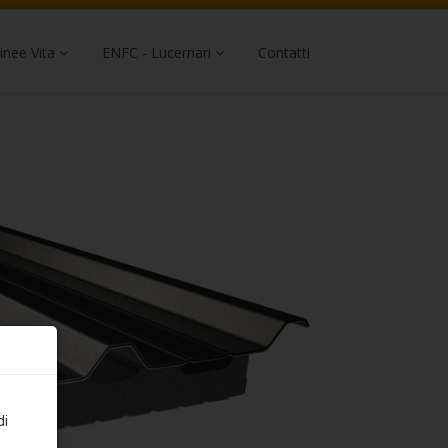
inee Vita
ENFC - Lucernari
Contatti
di