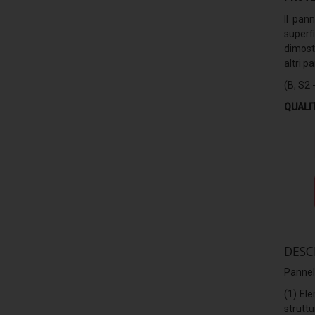
II pan
superf
dimost
altri p
(B, S2 
QUALI
DESC
Pannel
(1) El
strutt