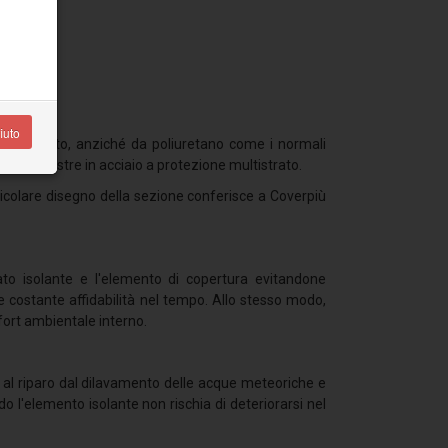
iuto
sinterizzato, anziché da poliuretano come i normali
uita da lastre in acciaio a protezione multistrato.
articolare disegno della sezione conferisce a Coverpiù
trato isolante e l'elemento di copertura evitandone
 e costante affidabilità nel tempo. Allo stesso modo,
mfort ambientale interno.
o al riparo dal dilavamento delle acque meteoriche e
o l'elemento isolante non rischia di deteriorarsi nel