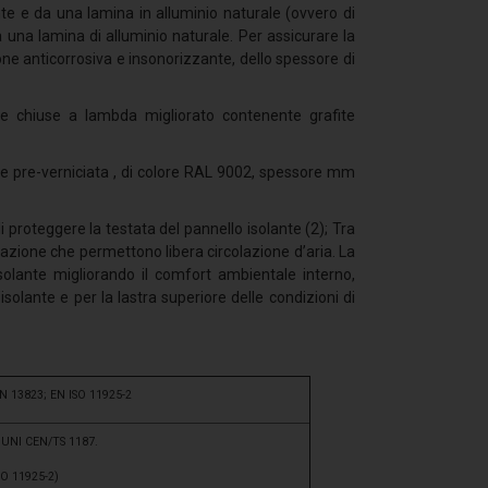
te e da una lamina in alluminio naturale (ovvero di
a una lamina di alluminio naturale. Per assicurare la
ione anticorrosiva e insonorizzante, dello spessore di
le chiuse a lambda migliorato contenente grafite
a e pre-verniciata , di colore RAL 9002, spessore mm
 proteggere la testata del pannello isolante (2); Tra
ilazione che permettono libera circolazione d’aria. La
’isolante migliorando il comfort ambientale interno,
solante e per la lastra superiore delle condizioni di
EN 13823; EN ISO 11925-2
 UNI CEN/TS 1187.
SO 11925-2)