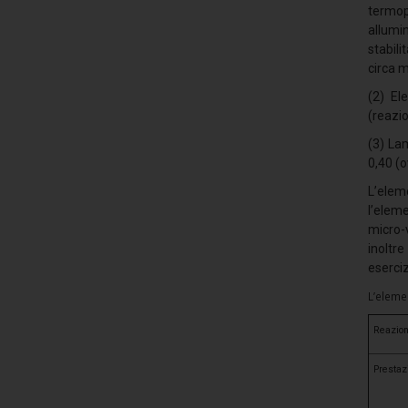
termop
allumin
stabili
circa m
(2) El
(reazi
(3) La
0,40 (o
L’eleme
l’eleme
micro-
inoltre
eserciz
L’eleme
Reazion
Prestazi