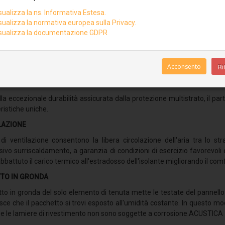
sualizza la ns. Informativa Estesa.
sualizza la normativa europea sulla Privacy.
sualizza la documentazione GDPR
ello ventilato a protezione multistrato
Acconsento
Rif
lo monolitico costituito, nella parte isolante da polisterene espanso 
i di cui rappresenta l'innovativa evoluzione. La finitura superiore è costit
lla eccezionale durabilità assicurata dalla protezione multistrato, il p
ristiche uniche.
LAZIONE
 di ventilazione consentono la libera circolazione dell'aria tra lo s
sivo surriscaldamento, a garanzia di condizioni di esercizio favorevoli
bbattuto il carico termico all'estradosso dell'isolante migliorando il co
TO IN GRONDA
tto in gronda del solo elemento di tenuta mette le testate del pannell
ce che il pacchetto si trovi esposto all'umidità costante. In questo mod
e le lamiere di rivestimento non sono soggette a corrosione.ACUSTICA