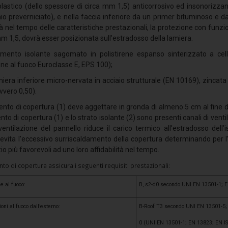
lastico (dello spessore di circa mm 1,5) anticorrosivo ed insonorizzan
io preverniciato), e nella faccia inferiore da un primer bituminoso e d
tà nel tempo delle caratteristiche prestazionali, la protezione con funz
m 1,5, dovrà esser posizionata sull’estradosso della lamiera.
emento isolante sagomato in polistirene espanso sinterizzato a cel
one al fuoco Euroclasse E, EPS 100);
miera inferiore micro-nervata in acciaio strutturale (EN 10169), zincat
vvero 0,50).
nto di copertura (1) deve aggettare in gronda di almeno 5 cm al fine di
nto di copertura (1) e lo strato isolante (2) sono presenti canali di vent
ventilazione del pannello riduce il carico termico all’estradosso dell
 evita l’eccessivo surriscaldamento della copertura determinando per l’i
io più favorevoli ad uno loro affidabilità nel tempo.
nto di copertura assicura i seguenti requisiti prestazionali:
e al fuoco:
B, s2-d0 secondo UNI EN 13501-1; 
oni al fuoco dall’esterno:
B-Roof T3 secondo UNI EN 13501-5;
0 (UNI EN 13501-1; EN 13823; EN I