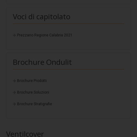
Coverpiù Mono
Coverpiù FONO
Voci di capitolato
Steelpiù
ArchYt
Prezzario Regione Calabria 2021
Sistemi isolati e ventilati
Ventilcover
Brochure Ondulit
Smart Drain
Cover Tray
Brochure Prodotti
Stratigrafie
Brochure Soluzioni
Stratigrafia 1
Brochure Stratigrafie
Stratigrafia 2
Stratigrafia 3
Stratigrafia 4
Ventilcover