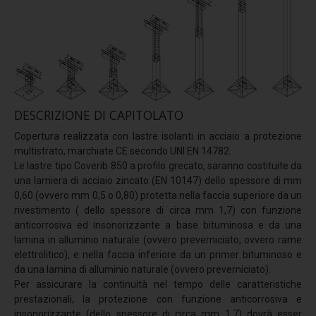
Dispositivi TIPO B
TEMPOR
Parapetti Alluminio
LIMIT - Orizzontale
DESCRIZIONE DI CAPITOLATO
LIMIT - Verticale
Copertura realizzata con lastre isolanti in acciaio a protezione
LIMIT - Autoportante
multistrato, marchiate CE secondo UNI EN 14782.
Le lastre tipo Coverib 850 a profilo grecato, saranno costituite da
LIMIT - Lamiera
una lamiera di acciaio zincato (EN 10147) dello spessore di mm
Scale anticaduta
0,60 (ovvero mm 0,5 o 0,80) protetta nella faccia superiore da un
rivestimento ( dello spessore di circa mm 1,7) con funzione
Scale con linea vita
anticorrosiva ed insonorizzante a base bituminosa e da una
lamina in alluminio naturale (ovvero preverniciato, ovvero rame
Scale a gabbia
elettrolitico), e nella faccia inferiore da un primer bituminoso e
Scale con binario
da una lamina di alluminio naturale (ovvero preverniciato).
Per assicurare la continuità nel tempo delle caratteristiche
Reti anticaduta
prestazionali, la protezione con funzione anticorrosiva e
insonorizzante (dello spessore di circa mm 1,7) dovrà esser