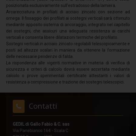
DPI
posizionata esclusivamente sull'estradosso della lamiera.
ENFC - Lucernari
Arcarecciatura in profilati di acciaio zincato con sezione ad
omega. Il fissaggio dei profilati ai sostegni verticali sarà ottenuto
ENFC - Evacuatori di fumo e calore
mediante apposito sistema di ancoraggio, integrato nel capitello
dei sostegni, che assicuri una adeguata resistenza ai carichi
Lucernari apribili
verticali e consenta libere dilatazioni termiche del profilato.
Lucernari fissi
Sostegni verticali in acciaio zincato regolabili telescopicamente e
posti ad altezze scalari in maniera da ottenere la formazione
Contatti
delle necessarie pendenze di falda.
La rispondenza alle vigenti normative in materia di verifica di
sicurezza e criteri di calcolo dovrà essere accertata mediante
calcolo o prove sperimentali certificate attestanti i valori di
resistenza a compressione e trazione dei sostegni telescopici.
Contatti
GEDIL di Gallo Fabio & C. sas
Via Panebianco 164 - Scala C