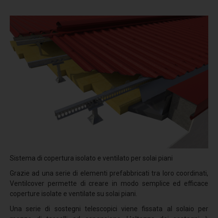
Stratigrafia 5
Stratigrafia 6
Stratigrafia 7
Stratigrafia 8
Stratigrafia 9
Stratigrafia 10
Finiture standard
Fotovoltaico
EasyFix
Progettazione
Sistema di copertura isolato e ventilato per solai piani
Grazie ad una serie di elementi prefabbricati tra loro coordinati,
Protezione multistrato
Ventilcover permette di creare in modo semplice ed efficace
Potere insonorizzante
coperture isolate e ventilate su solai piani.
Una serie di sostegni telescopici viene fissata al solaio per
Resistenza alla corrosione