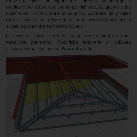
mezzo di tasselli ad espansione. L'altezza dei sostegni è
Comfort termico
regolabile per ottenere le pendenze richieste. Su queste viene
posizionata l'arcrecciatura di supporto costituita da profilati
Termoriflessione
metallici con sezione ad omega ed infine la copertura in lastre in
acciaio a protezione multistrato Coverib.
Resistenza meccanica
La raccolta e lo smaltimento delle acque viene afffidata a gronde
Simulatore pioggia
metalliche perimetrali. Specifiche lattonerie di chiusura
Sistemi anticaduta - Linee Vita
assicurano una circolazione d'aria sottofalda.
Dispositivi TIPO C
Linea vita F-STOP CAT
Linea vita H-STOP HI
Linea vita H-STOP
Linea vita V-STOP
Dispositivi TIPO D
R-STOP BINARIO
Dispositivi TIPO A