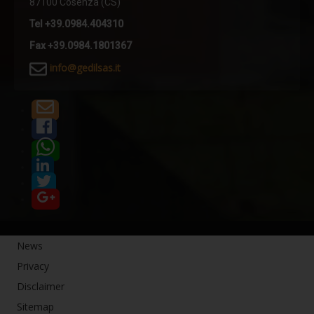
87100 Cosenza (CS)
Tel +39.0984.404310
Fax +39.0984.1801367
i
nfo@gedilsas.it
News
Privacy
Disclaimer
Sitemap