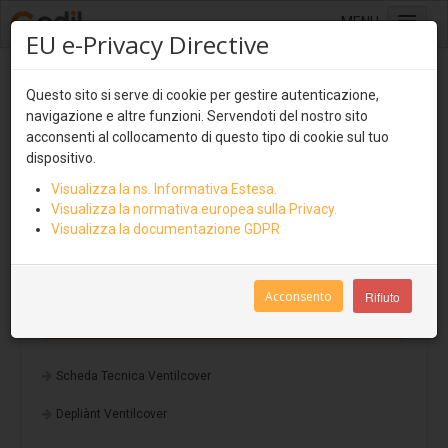
MENU
EU e-Privacy Directive
Home
Sistemi isolati e ventilati
Questo sito si serve di cookie per gestire autenticazione,
Sistemi di copertura
navigazione e altre funzioni. Servendoti del nostro sito
Lastre multistrato
acconsenti al collocamento di questo tipo di cookie sul tuo
Ventilcover
dispositivo.
Ondulit
Visualizza la ns. Informativa Estesa.
Smart Drain
Coverib 850
Visualizza la normativa europea sulla Privacy.
Visualizza la documentazione GDPR
Cover Tray
Coverib 1000
Covertile
Acconsento
Rifiuto
Ventilcover
Pannelli isolati e ventilati
Coverpiù
Scheda Tecnica Ventilcover
Coverpiù Curvabile
Depliànt Ventilcover
Coverpiù AGRI