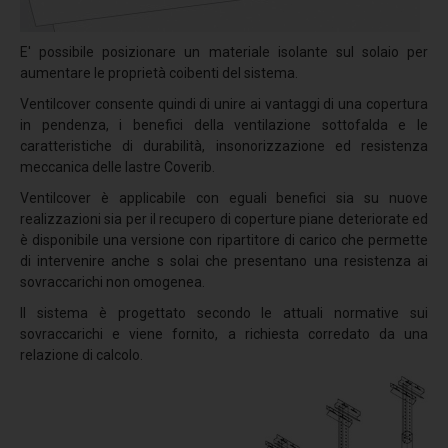
POLE
E' possibile posizionare un materiale isolante sul solaio per
POLE HI
aumentare le proprietà coibenti del sistema.
TURN POLE
Ventilcover consente quindi di unire ai vantaggi di una copertura
in pendenza, i benefici della ventilazione sottofalda e le
TURN POLE HI
caratteristiche di durabilità, insonorizzazione ed resistenza
SHORT POLE
meccanica delle lastre Coverib.
Ventilcover è applicabile con eguali benefici sia su nuove
PIN
realizzazioni sia per il recupero di coperture piane deteriorate ed
RING
è disponibile una versione con ripartitore di carico che permette
di intervenire anche s solai che presentano una resistenza ai
UNDER FIX
sovraccarichi non omogenea.
UNDER FLEX
Il sistema è progettato secondo le attuali normative sui
sovraccarichi e viene fornito, a richiesta corredato da una
PLATE X
relazione di calcolo.
PLATE X PLUS
CRIMP
PLATE A