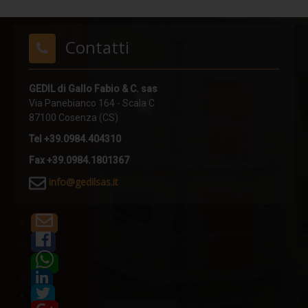
Stratigrafia 5
Stratigrafia 6
Contatti
Stratigrafia 7
Stratigrafia 8
GEDIL di Gallo Fabio & C. sas
Stratigrafia 9
Via Panebianco 164 - Scala C
87100 Cosenza (CS)
Stratigrafia 10
Tel +39.0984.404310
Finiture standard
Fax +39.0984.1801367
Fotovoltaico
i
nfo@gedilsas.it
EasyFix
Progettazione
Protezione multistrato
Potere insonorizzante
Resistenza alla corrosione