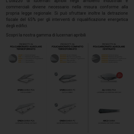
L’utilizzo di lucernari apribili negli ambienti industriali e
Coverpiù Mono
commerciali diviene necessario nella misura conforme alla
Coverpiù FONO
propria legge regionale. Si può sfruttare inoltre la detrazione
fiscale del 65% per gli interventi di riqualificazione energetica
Steelpiù
degli edifici.
ArchYt
Scopri la nostra gamma di lucernari apribili
Sistemi isolati e ventilati
Ventilcover
Smart Drain
Cover Tray
Stratigrafie
Stratigrafia 1
Stratigrafia 2
Stratigrafia 3
Stratigrafia 4