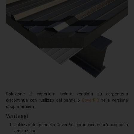
Comfort termico
Termoriflessione
Resistenza meccanica
Simulatore pioggia
Sistemi anticaduta - Linee Vita
Dispositivi TIPO C
Linea vita F-STOP CAT
Linea vita H-STOP HI
Linea vita H-STOP
Soluzione di copertura isolata ventilata su carpenteria
Linea vita V-STOP
discontinua con l’utilizzo del pannello
CoverPiù
nella versione
doppia lamiera.
Dispositivi TIPO D
Vantaggi
R-STOP BINARIO
L’utilizzo del pannello CoverPiù garantisce in un’unica posa
Dispositivi TIPO A
ventilazione