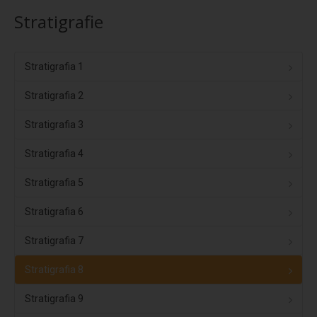
Coverpiù Mono
Stratigrafie
Coverpiù FONO
Steelpiù
Stratigrafia 1
ArchYt
Stratigrafia 2
Sistemi isolati e ventilati
Stratigrafia 3
Ventilcover
Smart Drain
Stratigrafia 4
Cover Tray
Stratigrafia 5
Stratigrafie
Stratigrafia 6
Stratigrafia 1
Stratigrafia 7
Stratigrafia 2
Stratigrafia 8
Stratigrafia 3
Stratigrafia 9
Stratigrafia 4