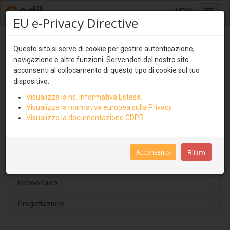
MENU
EU e-Privacy Directive
Home
Sistemi di copertura
Questo sito si serve di cookie per gestire autenticazione,
Sistemi di copertura
navigazione e altre funzioni. Servendoti del nostro sito
Lastre multistrato
acconsenti al collocamento di questo tipo di cookie sul tuo
Lastre multistrato
dispositivo.
Ondulit
Visualizza la ns. Informativa Estesa.
Pannelli isolati e ventilati
Coverib 850
Visualizza la normativa europea sulla Privacy.
Visualizza la documentazione GDPR
Sistemi isolati e ventilati
Coverib 1000
Stratigrafie
Covertile
Acconsento
Rifiuto
Pannelli isolati e ventilati
Finiture standard
Coverpiù
Fotovoltaico
Coverpiù Curvabile
Progettazione
Coverpiù AGRI