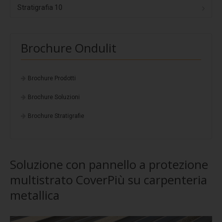
Stratigrafia 5
Stratigrafia 10
Stratigrafia 6
Stratigrafia 7
Brochure Ondulit
Stratigrafia 8
Stratigrafia 9
Brochure Prodotti
Stratigrafia 10
Brochure Soluzioni
Finiture standard
Brochure Stratigrafie
Fotovoltaico
EasyFix
Soluzione con pannello a protezione
Progettazione
multistrato CoverPiù su carpenteria
Protezione multistrato
metallica
Potere insonorizzante
Resistenza alla corrosione