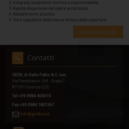
integrata, isolamento termico e impermeabilità.
POLE
Rapida dispersione del calore accumulato.
Abbattimento acustico.
POLE HI
Viti e cappellotti della stessa finitura della copertura.
TURN POLE
Scheda Stratigrafia
TURN POLE HI
SHORT POLE
Contatti
PIN
RING
GEDIL di Gallo Fabio & C. sas
UNDER FIX
Via Panebianco 164 - Scala C
87100 Cosenza (CS)
UNDER FLEX
Tel +39.0984.404310
PLATE X
Fax +39.0984.1801367
PLATE X PLUS
i
nfo@gedilsas.it
CRIMP
PLATE A