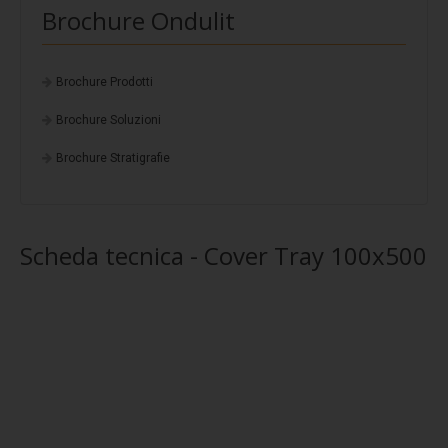
Stratigrafia 5
Brochure Ondulit
Stratigrafia 6
Stratigrafia 7
Brochure Prodotti
Stratigrafia 8
Brochure Soluzioni
Stratigrafia 9
Brochure Stratigrafie
Stratigrafia 10
Finiture standard
Scheda tecnica - Cover Tray 100x500
Fotovoltaico
EasyFix
Progettazione
Protezione multistrato
Potere insonorizzante
Resistenza alla corrosione