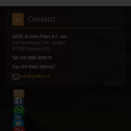
Dispositivi TIPO B
Contatti
TEMPOR
Parapetti Alluminio
GEDIL di Gallo Fabio & C. sas
LIMIT - Orizzontale
Via Panebianco 164 - Scala C
87100 Cosenza (CS)
LIMIT - Verticale
Tel +39.0984.404310
LIMIT - Autoportante
Fax +39.0984.1801367
LIMIT - Lamiera
i
nfo@gedilsas.it
Scale anticaduta
Scale con linea vita
Scale a gabbia
Scale con binario
Reti anticaduta