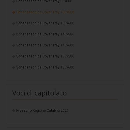
Coverpiù Mono
Scheda tecnica Cover Tray 80x600
Coverpiù FONO
Scheda tecnica Cover Tray 100x500
Steelpiù
Scheda tecnica Cover Tray 100x600
ArchYt
Scheda tecnica Cover Tray 145x500
Sistemi isolati e ventilati
Scheda tecnica Cover Tray 145x600
Ventilcover
Scheda tecnica Cover Tray 180x500
Smart Drain
Scheda tecnica Cover Tray 180x600
Cover Tray
Stratigrafie
Voci di capitolato
Stratigrafia 1
Stratigrafia 2
Prezzario Regione Calabria 2021
Stratigrafia 3
Stratigrafia 4