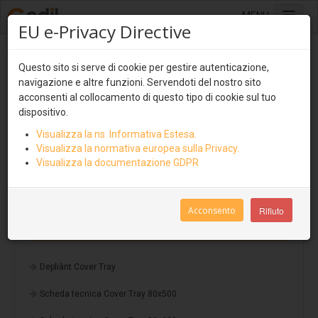
MENU
EU e-Privacy Directive
Home
Sistemi isolati e ventilati
Questo sito si serve di cookie per gestire autenticazione,
Sistemi di copertura
navigazione e altre funzioni. Servendoti del nostro sito
Lastre multistrato
acconsenti al collocamento di questo tipo di cookie sul tuo
Ventilcover
dispositivo.
Ondulit
Visualizza la ns. Informativa Estesa.
Smart Drain
Coverib 850
Visualizza la normativa europea sulla Privacy.
Visualizza la documentazione GDPR
Cover Tray
Coverib 1000
Covertile
Acconsento
Rifiuto
Cover Tray
Pannelli isolati e ventilati
Coverpiù
Depliànt Cover Tray
Coverpiù Curvabile
Scheda tecnica Cover Tray 80x500
Coverpiù AGRI