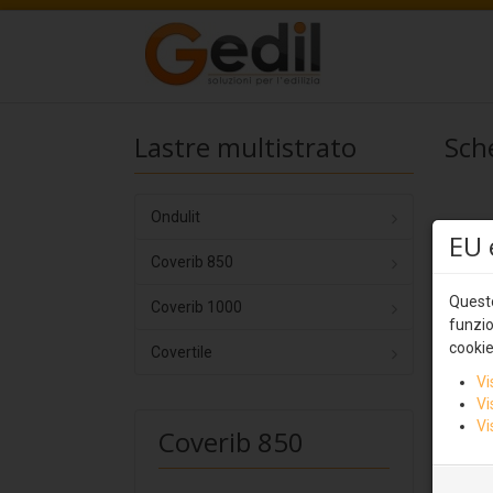
Lastre multistrato
Sch
Ondulit
EU 
Coverib 850
Questo
Coverib 1000
funzio
cookie
Covertile
Vi
Vi
Vi
Coverib 850