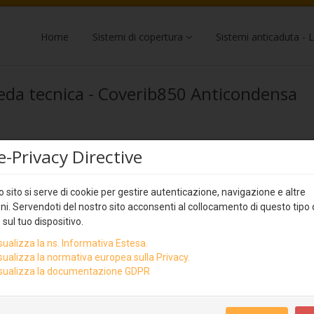
Home
Sistemi di copertura
Sistemi anticaduta - L
eda tecnica - Coverib850 Anticondensa
e-Privacy Directive
 sito si serve di cookie per gestire autenticazione, navigazione e altre
ni. Servendoti del nostro sito acconsenti al collocamento di questo tipo 
 sul tuo dispositivo.
sualizza la ns. Informativa Estesa.
sualizza la normativa europea sulla Privacy.
sualizza la documentazione GDPR