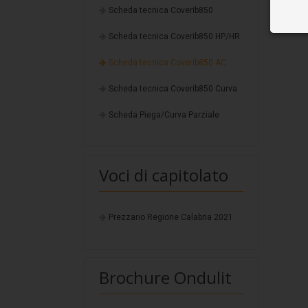
Scheda tecnica Coverib850
Scheda tecnica Coverib850 HP/HR
Scheda tecnica Coverib850 AC
Scheda tecnica Coverib850 Curva
Scheda Piega/Curva Parziale
Voci di capitolato
Prezzario Regione Calabria 2021
Brochure Ondulit