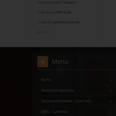
Brochure LIMIT Parapetto
Brochure LIMIT Scale
Voci di capitolato linee vita
Listino
Menu
Home
Sistemi di copertura
Sistemi anticaduta - Linee Vita
ENFC - Lucernari