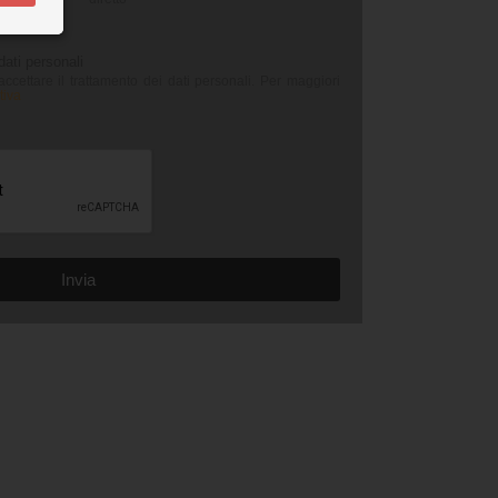
dati personali
ccettare il trattamento dei dati personali. Per maggiori
tiva
Invia