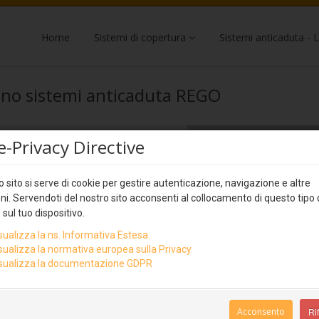
Home
Sistemi di copertura
Sistemi anticaduta - L
tino sistemi anticaduta REGO
e-Privacy Directive
Nome
*
 sito si serve di cookie per gestire autenticazione, navigazione e altre
Inserire il proprio nome
ni. Servendoti del nostro sito acconsenti al collocamento di questo tipo 
Azienda
*
 sul tuo dispositivo.
sualizza la ns. Informativa Estesa.
Inserire il proprio cognome
sualizza la normativa europea sulla Privacy.
sualizza la documentazione GDPR
Indirizzo email
*
Acconsento
Rif