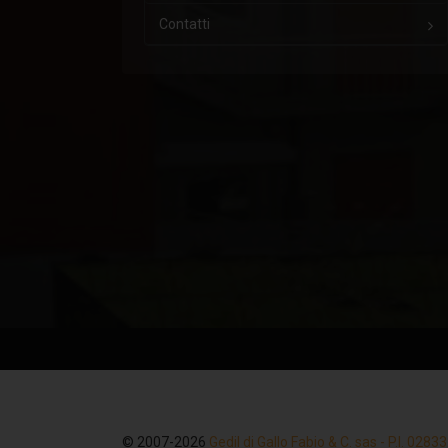
Contatti
© 2007-2026
Gedil di Gallo Fabio & C. sas - P.I. 028