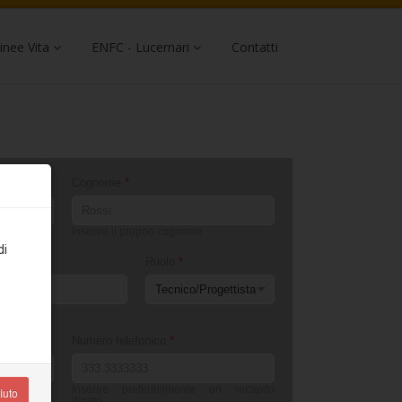
inee Vita
ENFC - Lucernari
Contatti
Cognome
*
Inserire il proprio cognome
di
Ruolo
*
Numero telefonico
*
Inserire preferibilmente un recapito
iuto
diretto