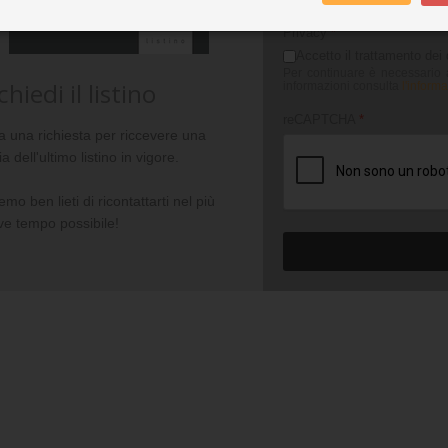
Privacy
*
Accetto il trattamento dei 
Per continuare è necessario a
chiedi il listino
informazioni consulta
l'informa
reCAPTCHA
*
ia una richiesta per riccevere una
a dell'ultimo listino in vigore.
mo ben lieti di ricontattarti nel più
ve tempo possibile!