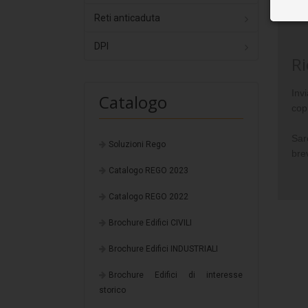
Reti anticaduta
DPI
Ri
Inv
Catalogo
copi
Sare
Soluzioni Rego
bre
Catalogo REGO 2023
Catalogo REGO 2022
Brochure Edifici CIVILI
Brochure Edifici INDUSTRIALI
Brochure Edifici di interesse
storico