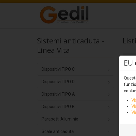
Sistemi anticaduta -
Lis
Linea Vita
EU 
Dispositivi TIPO C
Questo
Dispositivi TIPO D
funzio
cookie
Dispositivi TIPO A
Vi
Vi
Dispositivi TIPO B
Vi
Parapetti Alluminio
Scale anticaduta