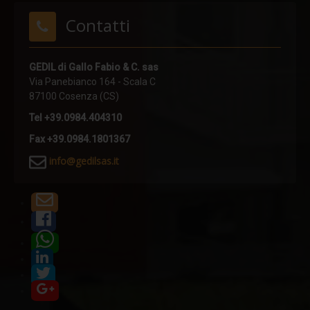
POLE
Contatti
POLE HI
TURN POLE
GEDIL di Gallo Fabio & C. sas
Via Panebianco 164 - Scala C
TURN POLE HI
87100 Cosenza (CS)
SHORT POLE
Tel +39.0984.404310
PIN
Fax +39.0984.1801367
i
nfo@gedilsas.it
RING
UNDER FIX
UNDER FLEX
PLATE X
PLATE X PLUS
CRIMP
PLATE A