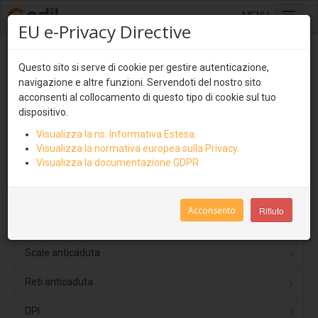
MENU
EU e-Privacy Directive
Home
Sistemi anticaduta - Linea Vita
Questo sito si serve di cookie per gestire autenticazione,
Sistemi di copertura
navigazione e altre funzioni. Servendoti del nostro sito
Lastre multistrato
acconsenti al collocamento di questo tipo di cookie sul tuo
Dispositivi TIPO C
dispositivo.
Ondulit
Visualizza la ns. Informativa Estesa.
Dispositivi TIPO D
Coverib 850
Visualizza la normativa europea sulla Privacy.
Visualizza la documentazione GDPR
Dispositivi TIPO A
Coverib 1000
Dispositivi TIPO B
Covertile
Acconsento
Rifiuto
Pannelli isolati e ventilati
Parapetti Alluminio
Coverpiù
Scale anticaduta
Coverpiù Curvabile
Reti anticaduta
Coverpiù AGRI
DPI