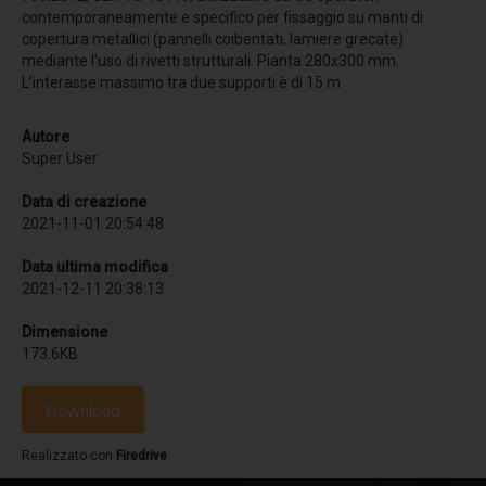
contemporaneamente e specifico per fissaggio su manti di
Comfort termico
copertura metallici (pannelli coibentati, lamiere grecate)
Termoriflessione
mediante l'uso di rivetti strutturali. Pianta 280x300 mm.
L’interasse massimo tra due supporti è di 15 m
Resistenza meccanica
Simulatore pioggia
Autore
Super User
Sistemi anticaduta - Linee Vita
Data di creazione
Dispositivi TIPO C
2021-11-01 20:54:48
Linea vita F-STOP CAT
Data ultima modifica
Linea vita H-STOP HI
2021-12-11 20:38:13
Linea vita H-STOP
Dimensione
173.6KB
Linea vita V-STOP
Dispositivi TIPO D
Download
R-STOP BINARIO
Realizzato con
Firedrive
Dispositivi TIPO A