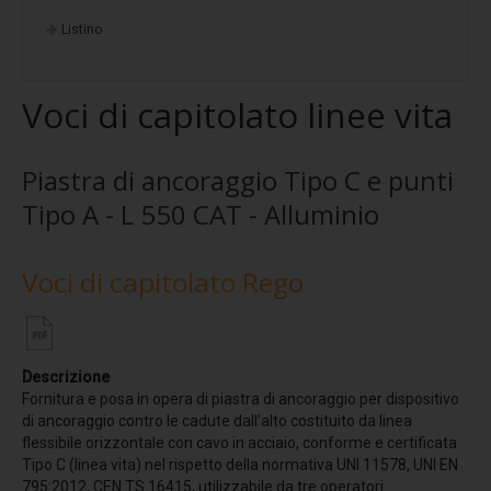
Stratigrafia 5
Listino
Stratigrafia 6
Stratigrafia 7
Voci di capitolato linee vita
Stratigrafia 8
Stratigrafia 9
Piastra di ancoraggio Tipo C e punti
Stratigrafia 10
Tipo A - L 550 CAT - Alluminio
Finiture standard
Voci di capitolato Rego
Fotovoltaico
EasyFix
Progettazione
Descrizione
Protezione multistrato
Fornitura e posa in opera di piastra di ancoraggio per dispositivo
di ancoraggio contro le cadute dall’alto costituito da linea
Potere insonorizzante
flessibile orizzontale con cavo in acciaio, conforme e certificata
Tipo C (linea vita) nel rispetto della normativa UNI 11578, UNI EN
Resistenza alla corrosione
795:2012, CEN TS 16415, utilizzabile da tre operatori