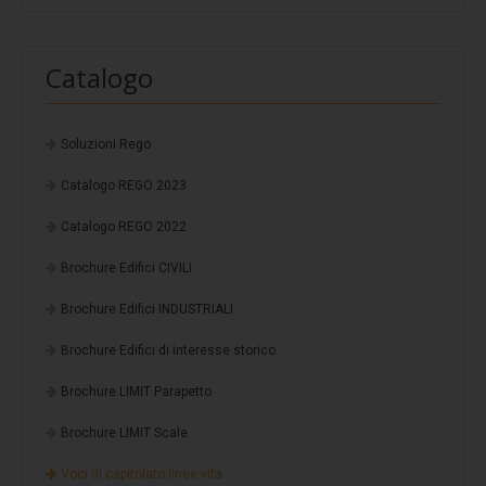
Coverpiù Mono
Coverpiù FONO
Catalogo
Steelpiù
ArchYt
Soluzioni Rego
Sistemi isolati e ventilati
Catalogo REGO 2023
Ventilcover
Catalogo REGO 2022
Smart Drain
Brochure Edifici CIVILI
Cover Tray
Stratigrafie
Brochure Edifici INDUSTRIALI
Stratigrafia 1
Brochure Edifici di interesse storico
Stratigrafia 2
Brochure LIMIT Parapetto
Stratigrafia 3
Brochure LIMIT Scale
Stratigrafia 4
Voci di capitolato linee vita