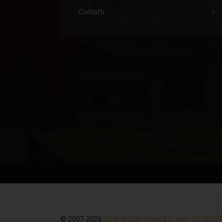
Contatti
© 2007-2026
Gedil di Gallo Fabio & C. sas - P.I. 028