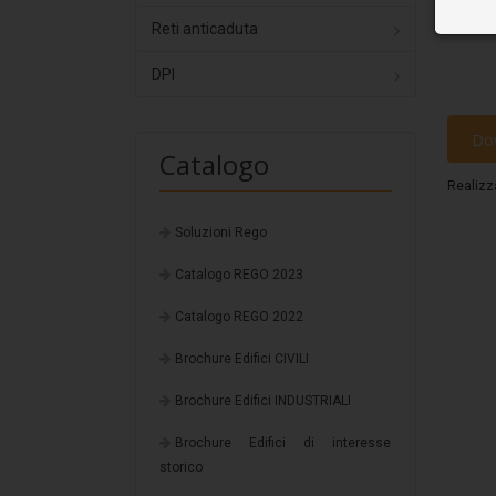
Reti anticaduta
DPI
Do
Catalogo
Realizz
Soluzioni Rego
Catalogo REGO 2023
Catalogo REGO 2022
Brochure Edifici CIVILI
Brochure Edifici INDUSTRIALI
Brochure Edifici di interesse
storico