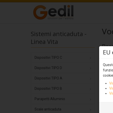
Voc
Sistemi anticaduta -
Linea Vita
Par
EU 
Dispositivi TIPO C
Voc
Questo
Dispositivi TIPO D
funzio
cookie
Dispositivi TIPO A
Vi
Vi
Dispositivi TIPO B
Vi
Parapetti Alluminio
Scale anticaduta