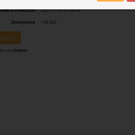
Data di creazione
2021-11-01 21:08:06
Dimensione
148.5KB
wnload
ato con
Firedrive