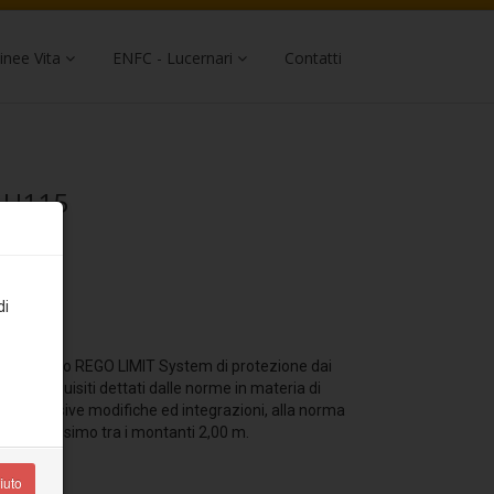
inee Vita
ENFC - Lucernari
Contatti
- H115
di
ma collettivo REGO LIMIT System di protezione dai
nde ai requisiti dettati dalle norme in materia di
8 e successive modifiche ed integrazioni, alla norma
asse massimo tra i montanti 2,00 m.
iuto