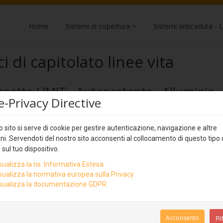
Home
Sistemi di copertura
Sistemi anticaduta - L
i di capitolato linee vita
apetto LIMIT - Autoportante - Alluminio 
e-Privacy Directive
i di capitolato Rego
 sito si serve di cookie per gestire autenticazione, navigazione e altre
ni. Servendoti del nostro sito acconsenti al collocamento di questo tipo 
 sul tuo dispositivo.
sualizza la ns. Informativa Estesa.
Descrizione
Fornitura e posa in opera (installazione) di siste
sualizza la normativa europea sulla Privacy.
bordi soggetti al pericolo di caduta dall’alto. Rispo
sualizza la documentazione GDPR
sicurezza sui luoghi di lavoro di cui al D.Lgs 81/0
tecnica UNI EN ISO14122-3 ed UNI EN 13374. Inter
Acconsento
Rif
Autore
Super User