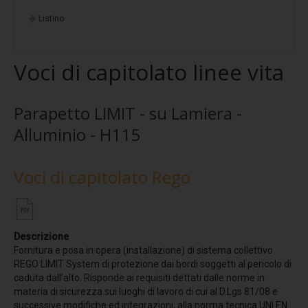
Stratigrafia 5
Listino
Stratigrafia 6
Stratigrafia 7
Voci di capitolato linee vita
Stratigrafia 8
Stratigrafia 9
Parapetto LIMIT - su Lamiera -
Stratigrafia 10
Alluminio - H115
Finiture standard
Voci di capitolato Rego
Fotovoltaico
EasyFix
Progettazione
Descrizione
Protezione multistrato
Fornitura e posa in opera (installazione) di sistema collettivo
REGO LIMIT System di protezione dai bordi soggetti al pericolo di
Potere insonorizzante
caduta dall’alto. Risponde ai requisiti dettati dalle norme in
materia di sicurezza sui luoghi di lavoro di cui al D.Lgs 81/08 e
Resistenza alla corrosione
successive modifiche ed integrazioni, alla norma tecnica UNI EN