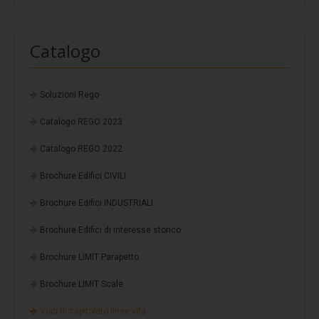
Coverpiù Mono
Coverpiù FONO
Catalogo
Steelpiù
ArchYt
Soluzioni Rego
Sistemi isolati e ventilati
Catalogo REGO 2023
Ventilcover
Catalogo REGO 2022
Smart Drain
Brochure Edifici CIVILI
Cover Tray
Stratigrafie
Brochure Edifici INDUSTRIALI
Stratigrafia 1
Brochure Edifici di interesse storico
Stratigrafia 2
Brochure LIMIT Parapetto
Stratigrafia 3
Brochure LIMIT Scale
Stratigrafia 4
Voci di capitolato linee vita