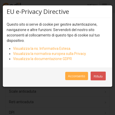
MENU
EU e-Privacy Directive
Home
Sistemi anticaduta - Linea Vita
Questo sito si serve di cookie per gestire autenticazione,
Sistemi di copertura
navigazione e altre funzioni. Servendoti del nostro sito
Lastre multistrato
acconsenti al collocamento di questo tipo di cookie sul tuo
Dispositivi TIPO C
dispositivo.
Ondulit
Visualizza la ns. Informativa Estesa.
Dispositivi TIPO D
Coverib 850
Visualizza la normativa europea sulla Privacy.
Visualizza la documentazione GDPR
Dispositivi TIPO A
Coverib 1000
Dispositivi TIPO B
Covertile
Acconsento
Rifiuto
Pannelli isolati e ventilati
Parapetti Alluminio
Coverpiù
Scale anticaduta
Coverpiù Curvabile
Reti anticaduta
Coverpiù AGRI
DPI