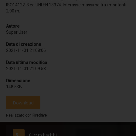
ISO14122-3 ed UNI EN 13374. Interasse massimo tra i montanti
Comfort termico
2,00 m.
Termoriflessione
Autore
Resistenza meccanica
Super User
Simulatore pioggia
Data di creazione
Sistemi anticaduta - Linee Vita
2021-11-01 21:08:06
Dispositivi TIPO C
Data ultima modifica
2021-11-01 21:09:58
Linea vita F-STOP CAT
Linea vita H-STOP HI
Dimensione
148.5KB
Linea vita H-STOP
Linea vita V-STOP
Download
Dispositivi TIPO D
Realizzato con
Firedrive
R-STOP BINARIO
Contatti
Dispositivi TIPO A