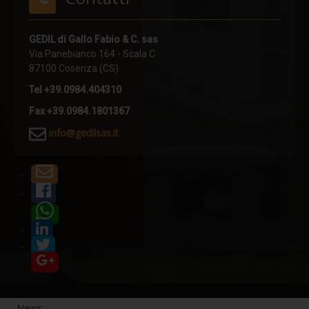
POLE
GEDIL di Gallo Fabio & C. sas
POLE HI
Via Panebianco 164 - Scala C
TURN POLE
87100 Cosenza (CS)
TURN POLE HI
Tel +39.0984.404310
Fax +39.0984.1801367
SHORT POLE
i
nfo@gedilsas.it
PIN
RING
UNDER FIX
UNDER FLEX
PLATE X
PLATE X PLUS
CRIMP
PLATE A
News