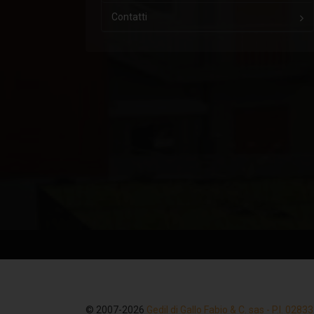
Contatti
© 2007-2026
Gedil di Gallo Fabio & C. sas - P.I. 028