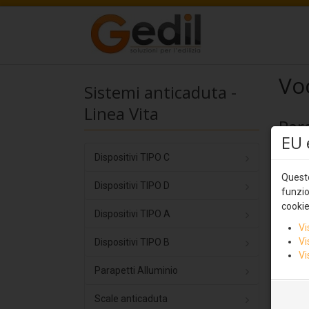
Voc
Sistemi anticaduta -
Linea Vita
Para
EU 
Dispositivi TIPO C
Voc
Questo
Dispositivi TIPO D
funzio
cookie
Dispositivi TIPO A
Vi
Vi
Dispositivi TIPO B
Vi
Parapetti Alluminio
Scale anticaduta