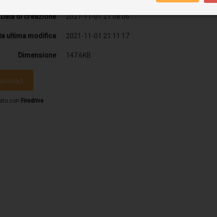
Data di creazione
2021-11-01 21:08:06
ta ultima modifica
2021-11-01 21:11:17
Dimensione
147.6KB
wnload
ato con
Firedrive