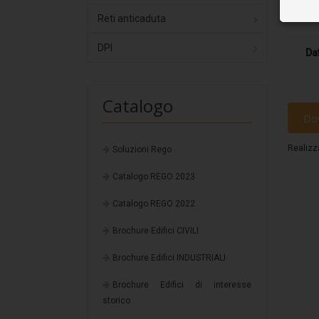
Reti anticaduta
DPI
Da
Catalogo
Do
Realizz
Soluzioni Rego
Catalogo REGO 2023
Catalogo REGO 2022
Brochure Edifici CIVILI
Brochure Edifici INDUSTRIALI
Brochure Edifici di interesse
storico