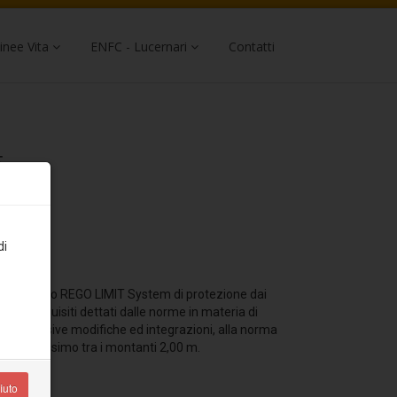
inee Vita
ENFC - Lucernari
Contatti
5
di
ma collettivo REGO LIMIT System di protezione dai
nde ai requisiti dettati dalle norme in materia di
8 e successive modifiche ed integrazioni, alla norma
asse massimo tra i montanti 2,00 m.
iuto