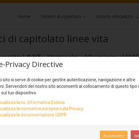
Home
Sistemi di copertura
Sistemi anticaduta - L
i di capitolato linee vita
petto LIMIT - Verticale - Alluminio - H11
e-Privacy Directive
i di capitolato Rego
 sito si serve di cookie per gestire autenticazione, navigazione e altre
ni. Servendoti del nostro sito acconsenti al collocamento di questo tipo 
 sul tuo dispositivo.
sualizza la ns. Informativa Estesa.
Descrizione
Fornitura e posa in opera (installazione) di siste
sualizza la normativa europea sulla Privacy.
bordi soggetti al pericolo di caduta dall’alto. Rispo
sualizza la documentazione GDPR
sicurezza sui luoghi di lavoro di cui al D.Lgs 81/0
tecnica UNI EN ISO14122-3 ed UNI EN 13374. Inter
Acconsento
Rif
Autore
Super User