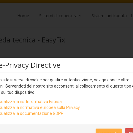
Home
Sistemi di copertura
Sistemi anticaduta - L
eda tecnica - EasyFix
e-Privacy Directive
 sito si serve di cookie per gestire autenticazione, navigazione e altre
ni. Servendoti del nostro sito acconsenti al collocamento di questo tipo 
 sul tuo dispositivo.
sualizza la ns. Informativa Estesa.
sualizza la normativa europea sulla Privacy.
sualizza la documentazione GDPR