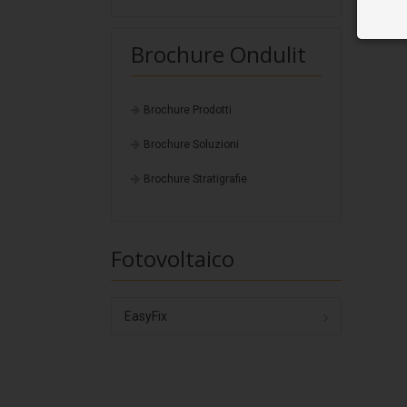
Brochure Ondulit
Brochure Prodotti
Brochure Soluzioni
Brochure Stratigrafie
Fotovoltaico
EasyFix