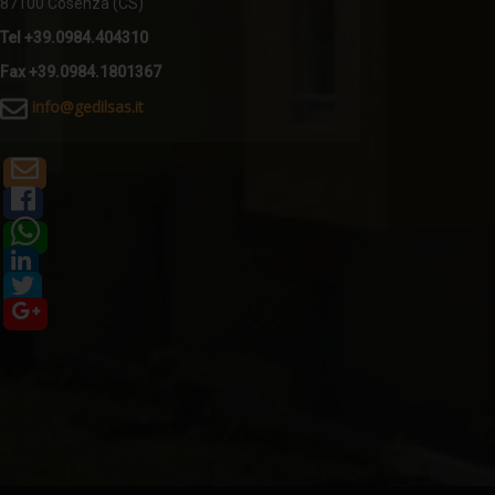
87100 Cosenza (CS)
Tel +39.0984.404310
Fax +39.0984.1801367
i
nfo@gedilsas.it