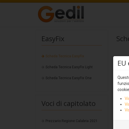
EasyFix
Sch
Scheda Tecnica EasyFix
EU 
Scheda Tecnica EasyFix Light
Questo
Scheda Tecnica EasyFix One
funzio
cookie
Vi
Voci di capitolato
Vi
Vi
Prezzario Regione Calabria 2021