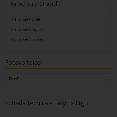
Coverpiù Mono
Brochure Ondulit
Coverpiù FONO
Steelpiù
Brochure Prodotti
ArchYt
Brochure Soluzioni
Sistemi isolati e ventilati
Brochure Stratigrafie
Ventilcover
Smart Drain
Fotovoltaico
Cover Tray
Stratigrafie
EasyFix
Stratigrafia 1
Stratigrafia 2
Scheda tecnica - EasyFix Light
Stratigrafia 3
Stratigrafia 4