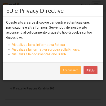
MENU
EU e-Privacy Directive
Home
EasyFix
Questo sito si serve di cookie per gestire autenticazione,
Sistemi di copertura
navigazione e altre funzioni. Servendoti del nostro sito
Lastre multistrato
acconsenti al collocamento di questo tipo di cookie sul tuo
Scheda Tecnica EasyFix
dispositivo.
Ondulit
Scheda Tecnica EasyFix Light
Visualizza la ns. Informativa Estesa.
Coverib 850
Visualizza la normativa europea sulla Privacy.
Scheda Tecnica EasyFix One
Visualizza la documentazione GDPR
Coverib 1000
Covertile
Acconsento
Rifiuto
Voci di capitolato
Pannelli isolati e ventilati
Coverpiù
Prezzario Regione Calabria 2021
Coverpiù Curvabile
Coverpiù AGRI