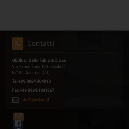
POLE
POLE HI
TURN POLE
TURN POLE HI
Contatti
SHORT POLE
PIN
GEDIL di Gallo Fabio & C. sas
Via Panebianco 164 - Scala C
RING
87100 Cosenza (CS)
UNDER FIX
Tel +39.0984.404310
UNDER FLEX
Fax +39.0984.1801367
PLATE X
i
nfo@gedilsas.it
PLATE X PLUS
CRIMP
PLATE A