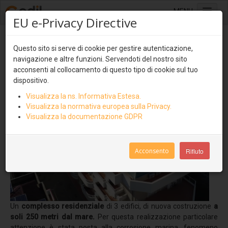
MENU
EU e-Privacy Directive
Home
Coperture vicine dal mare
Questo sito si serve di cookie per gestire autenticazione,
Sistemi di copertura
navigazione e altre funzioni. Servendoti del nostro sito
Lastre multistrato
acconsenti al collocamento di questo tipo di cookie sul tuo
dispositivo.
Ondulit
Visualizza la ns. Informativa Estesa.
Coverib 850
Visualizza la normativa europea sulla Privacy.
Visualizza la documentazione GDPR
Coverib 1000
Covertile
Acconsento
Rifiuto
Pannelli isolati e ventilati
Coverpiù
Coverpiù Curvabile
Un
complesso residenziale
di 3 edifici, di nuova costruzione
a
Coverpiù AGRI
soli 250 metri dal mare.
Per questa realizzazione particolare
attenzione è stata posta alla corrosione marina, fenomeno