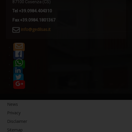
87100 Cosenza (CS)
Comfort termico
Tel +39.0984.404310
Termoriflessione
Fax +39.0984.1801367
Resistenza meccanica
i
nfo@gedilsas.it
Simulatore pioggia
Sistemi anticaduta - Linee Vita
Dispositivi TIPO C
Linea vita F-STOP CAT
Linea vita H-STOP HI
Linea vita H-STOP
Linea vita V-STOP
News
Dispositivi TIPO D
Privacy
R-STOP BINARIO
Disclaimer
Dispositivi TIPO A
Sitemap