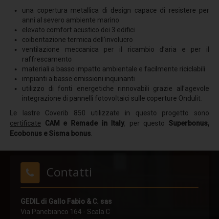
Stratigrafia 5
una copertura metallica di design capace di resistere per
anni al severo ambiente marino
Stratigrafia 6
elevato comfort acustico dei 3 edifici
Stratigrafia 7
coibentazione termica dell’involucro
ventilazione meccanica per il ricambio d’aria e per il
Stratigrafia 8
raffrescamento
materiali a basso impatto ambientale e facilmente riciclabili
Stratigrafia 9
impianti a basse emissioni inquinanti
utilizzo di fonti energetiche rinnovabili grazie all’agevole
Stratigrafia 10
integrazione di pannelli fotovoltaici sulle coperture Ondulit.
Finiture standard
Le lastre Coverib 850 utilizzate in questo progetto sono
certificate
CAM e Remade in Italy
, per questo
Superbonus,
Fotovoltaico
Ecobonus e Sisma bonus
.
EasyFix
Progettazione
Contatti
Protezione multistrato
Potere insonorizzante
GEDIL di Gallo Fabio & C. sas
Resistenza alla corrosione
Via Panebianco 164 - Scala C