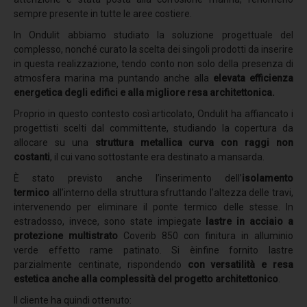
Coverpiù Mono
sempre presente in tutte le aree costiere.
Coverpiù FONO
In Ondulit abbiamo studiato la soluzione progettuale del
complesso, nonché curato la scelta dei singoli prodotti da inserire
Steelpiù
in questa realizzazione, tendo conto non solo della presenza di
ArchYt
atmosfera marina ma puntando anche alla
elevata efficienza
energetica degli edifici e alla migliore resa architettonica.
Sistemi isolati e ventilati
Proprio in questo contesto così articolato, Ondulit ha affiancato i
Ventilcover
progettisti scelti dal committente, studiando la copertura da
allocare su una
struttura metallica curva con raggi non
Smart Drain
costanti
, il cui vano sottostante era destinato a mansarda.
Cover Tray
È stato previsto anche l’inserimento dell’
isolamento
termico
all’interno della struttura sfruttando l’altezza delle travi,
Stratigrafie
intervenendo per eliminare il ponte termico delle stesse. In
Stratigrafia 1
estradosso, invece, sono state impiegate
lastre in acciaio a
protezione multistrato
Coverib 850 con finitura in alluminio
Stratigrafia 2
verde effetto rame patinato. Si èinfine fornito lastre
parzialmente centinate, rispondendo
con versatilità e resa
Stratigrafia 3
estetica anche alla complessità del progetto architettonico
.
Stratigrafia 4
Il cliente ha quindi ottenuto: