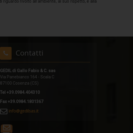
i riguardo rivolto all’ambiente, al suo rispetto, e alla
Contatti
GEDIL di Gallo Fabio & C. sas
Via Panebianco 164 - Scala C
87100 Cosenza (CS)
Tel +39.0984.404310
Fax +39.0984.1801367
i
nfo@gedilsas.it