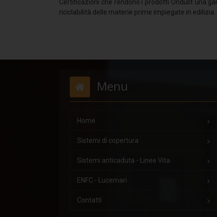
Certificazioni che rendono i prodotti Ondulit una ga
riciclabilità delle materie prime impiegate in edilizia.
Menu
Home
Sistemi di copertura
Sistemi anticaduta - Linee Vita
ENFC - Lucernari
Contatti