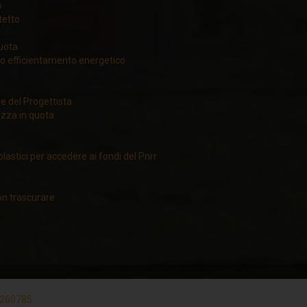
o
tetto
quota
mo efficientamento energetico
ve del Progettista
ezza in quota
colastici per accedere ai fondi del Pnrr
on trascurare
33260785