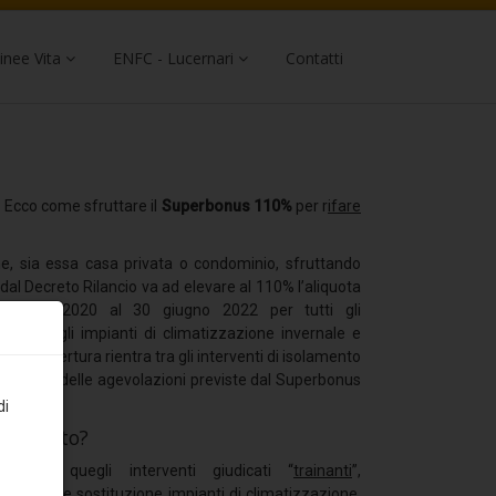
inee Vita
ENFC - Lucernari
Contatti
i. Ecco come sfruttare il
Superbonus 110%
per r
ifare
ione, sia essa casa privata o condominio, sfruttando
dal Decreto Rilancio va ad elevare al 110% l’aliquota
° luglio 2020 al 30 giugno 2022 per tutti gli
 termico, gli impianti di climatizzazione invernale e
o della copertura rientra tra gli interventi di isolamento
o beneficia delle agevolazioni previste dal Superbonus
di
 o trainato?
 tutti quegli interventi giudicati “
trainanti
”,
ismico e sostituzione impianti di climatizzazione.