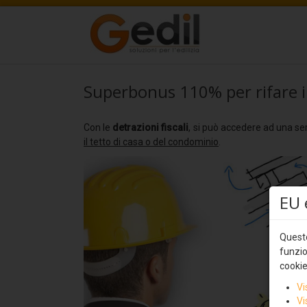
Superbonus 110% per rifare il
Con le
detrazioni fiscali
, si può accedere ad una seri
il tetto di casa o del condominio
.
EU 
Questo
funzio
cookie
Vi
Vi