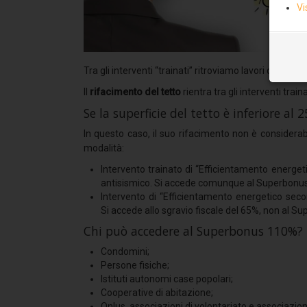
Vi
Tra gli interventi “trainati” ritroviamo lavori di effic
Il
rifacimento del tetto
rientra tra gli interventi tra
Se la superficie del tetto è inferiore al
In questo caso, il suo rifacimento non è considerab
modalità:
Intervento trainato di “Efficientamento energe
antisismico. Si accede comunque al Superbon
Intervento di “Efficientamento energetico seco
Si accede allo sgravio fiscale del 65%, non al
Chi può accedere al Superbonus 110%
Condomini;
Persone fisiche;
Istituti autonomi case popolari;
Cooperative di abitazione;
Onlus, associazioni di volontariato e associazio