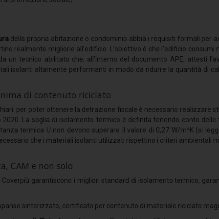
ura
della propria abitazione o condominio abbia i requisiti formali per
tino realmente migliorie all’edificio. L’obiettivo è che l’edificio consumi
 da un tecnico abilitato che, all’interno del documento APE, attesti 
ali isolanti altamente performanti in modo da ridurre la quantità di calo
nima di contenuto riciclato
iari: per poter ottenere la detrazione fiscale è necessario realizzare str
 2020. La soglia di isolamento termico è definita tenendo conto dell
asmittanza termica U non devono superare il valore di 0,27 W/m²K (si le
cessario che i materiali isolanti utilizzati rispettino i criteri ambienta
nza, CAM e non solo
lli Coverpiù garantiscono i migliori standard di isolamento termico, gar
 espanso sinterizzato, certificato per contenuto di
materiale riciclato
magg