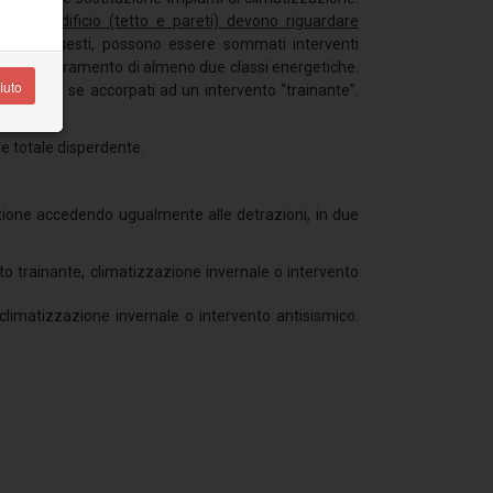
cro dell’edificio (tetto e pareti) devono riguardare
nte
. A questi, possono essere sommati interventi
iare il miglioramento di almeno due classi energetiche.
iuto
 110% solo se accorpati ad un intervento “trainante”.
cie totale disperdente.
razione accedendo ugualmente alle detrazioni, in due
o trainante, climatizzazione invernale o intervento
climatizzazione invernale o intervento antisismico.