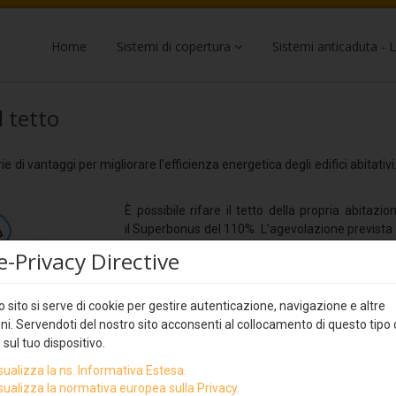
Home
Sistemi di copertura
Sistemi anticaduta - L
 tetto
e di vantaggi per migliorare l’efficienza energetica degli edifici abitativ
È possibile rifare il tetto della propria abitaz
il Superbonus del 110%. L’agevolazione prevista 
di detrazione delle spese sostenute dal 1
e-Privacy Directive
interventi finalizzati a migliorare l’isolamento
la stabilità antisismica degli edifici. Il rifaciment
termico sugli involucri degli edifici e per quest
 sito si serve di cookie per gestire autenticazione, navigazione e altre
110%.
ni. Servendoti del nostro sito acconsenti al collocamento di questo tipo 
 sul tuo dispositivo.
Rifare il tetto: intervento trainante
sualizza la ns. Informativa Estesa.
L’agevolazione del Superbonus spetta per
sualizza la normativa europea sulla Privacy.
ovvero di isolamento termico, adeguamento antis