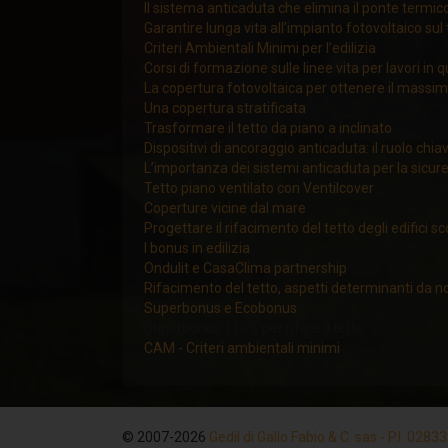
Il sistema anticaduta che elimina il ponte termic
Garantire lunga vita all’impianto fotovoltaico sul 
Criteri Ambientali Minimi per l’edilizia
Corsi di formazione sulle linee vita per lavori in 
La copertura fotovoltaica per ottenere il massi
Una copertura stratificata
Trasformare il tetto da piano a inclinato
Dispositivi di ancoraggio anticaduta: il ruolo chia
L’importanza dei sistemi anticaduta per la sicur
Tetto piano ventilato con Ventilcover
Coperture vicine dal mare
Progettare il rifacimento del tetto degli edifici s
I bonus in edilizia
Ondulit e CasaClima partnership
Rifacimento del tetto, aspetti determinanti da n
Superbonus e Ecobonus
Superbonus 110% per rifare il tetto
CAM - Criteri ambientali minimi
© 2007-2026
Gedil di Gallo Fabio & C. sas - P.I. 028