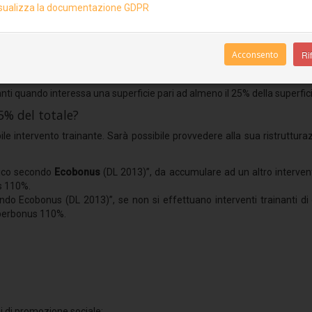
sualizza la documentazione GDPR
Gli interventi di isolamento termico dell’involu
almeno il 25% della superficie totale disperde
“trainati”, al fine di assicurare all’unità immobil
Acconsento
Rif
Gli interventi trainati rientrano nel Superbonus
ientamento energetico e di installazione di impianti fotovoltaici.
inanti quando interessa una superficie pari ad almeno il 25% della superfi
 25% del totale?
ile intervento trainante. Sarà possibile provvedere alla sua ristruttu
tico secondo
Ecobonus
(DL 2013)”, da accumulare ad un altro intervent
us 110%.
ndo Ecobonus (DL 2013)”, se non si effettuano interventi trainanti di 
 Superbonus 110%.
?
ni di promozione sociale;