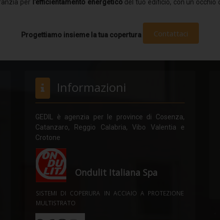
ranzia per
l’efficientamento energetico
del tuo edificio, con un occhio d
Contattaci
Progettiamo insieme la tua copertura
Informazioni
GEDIL è agenzia per le province di Cosenza,
Catanzaro, Reggio Calabria, Vibo Valentia e
Crotone
Ondulit Italiana Spa
SISTEMI DI COPERURA IN ACCIAIO A PROTEZIONE
MULTISTRATO