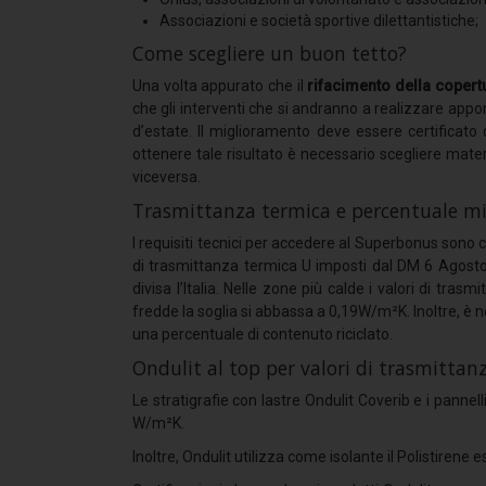
Associazioni e società sportive dilettantistiche;
Come scegliere un buon tetto?
Una volta appurato che il
rifacimento della copert
che gli interventi che si andranno a realizzare appor
d’estate. Il miglioramento deve essere certificato
ottenere tale risultato è necessario scegliere materi
viceversa.
Trasmittanza termica e percentuale mi
I requisiti tecnici per accedere al Superbonus sono ch
di trasmittanza termica U imposti dal DM 6 Agosto
divisa l’Italia. Nelle zone più calde i valori di tr
fredde la soglia si abbassa a 0,19W/m²K. Inoltre, è ne
una percentuale di contenuto riciclato.
Ondulit al top per valori di trasmitta
Le stratigrafie con lastre Ondulit Coverib e i panne
W/m²K.
Inoltre, Ondulit utilizza come isolante il Polistirene