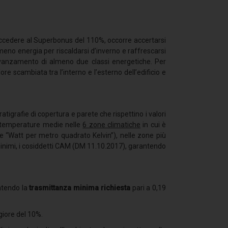
 accedere al Superbonus del 110%, occorre accertarsi
 meno energia per riscaldarsi d’inverno e raffrescarsi
l’avanzamento di almeno due classi energetiche. Per
re scambiata tra l’interno e l’esterno dell’edificio e
atigrafie di copertura e parete che rispettino i valori
e temperature medie nelle
6 zone climatiche
in cui è
gge “Watt per metro quadrato Kelvin”), nelle zone più
li minimi, i cosiddetti CAM (DM 11.10.2017), garantendo
antendo la
trasmittanza minima richiesta
pari a 0,19
iore del 10%.