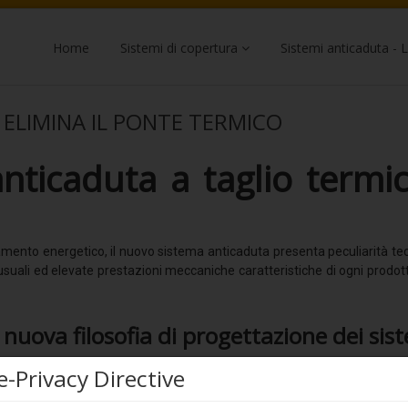
Home
Sistemi di copertura
Sistemi anticaduta - L
 ELIMINA IL PONTE TERMICO
anticaduta a taglio termi
entamento energetico, il nuovo sistema anticaduta presenta peculiarità tecni
le usuali ed elevate prestazioni meccaniche caratteristiche di ogni prod
 nuova filosofia di progettazione dei si
e-Privacy Directive
iamo ammettere che questo ‘modus operandi’ ci ha riservato spesso de
ambiamento notevole che porta il settore della sicurezza anticaduta ad 