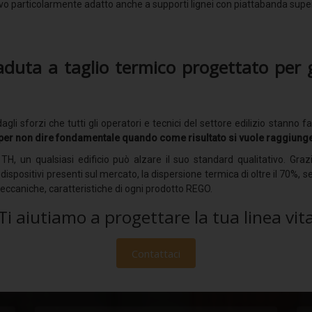
tivo particolarmente adatto anche a supporti lignei con piattabanda super
aduta a taglio termico p
rogettato per g
agli sforzi che tutti gli operatori e tecnici del settore edilizio stann
 per non dire fondamentale quando come risultato si vuole raggiunge
, un qualsiasi edificio può alzare il suo standard qualitativo. Grazie
dispositivi presenti sul mercato, la dispersione termica di oltre il 70%, sen
meccaniche, caratteristiche di ogni prodotto REGO.
Ti aiutiamo a progettare la tua linea vit
Contattaci