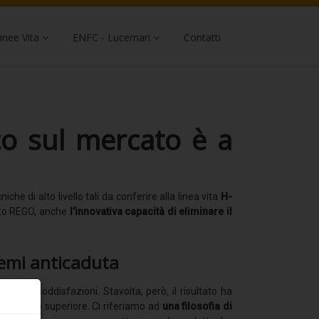
inee Vita
ENFC - Lucernari
Contatti
co sul mercato è a
che di alto livello tali da conferire alla linea vita
H-
otto REGO, anche
l’innovativa capacità di eliminare il
stemi anticaduta
lle soddisfazioni. Stavolta, però, il risultato ha
un livello superiore. Ci riferiamo ad
una filosofia di