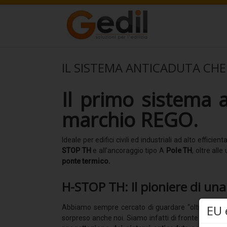
IL SISTEMA ANTICADUTA CHE
Il primo sistema 
marchio REGO.
Ideale per edifici civili ed industriali ad alto effici
STOP TH
e all’ancoraggio tipo A
Pole TH
, oltre al
ponte termico.
H-STOP TH: Il pioniere di una
EU 
Abbiamo sempre cercato di guardare “oltre” e dobb
sorpreso anche noi. Siamo infatti di fronte ad un c