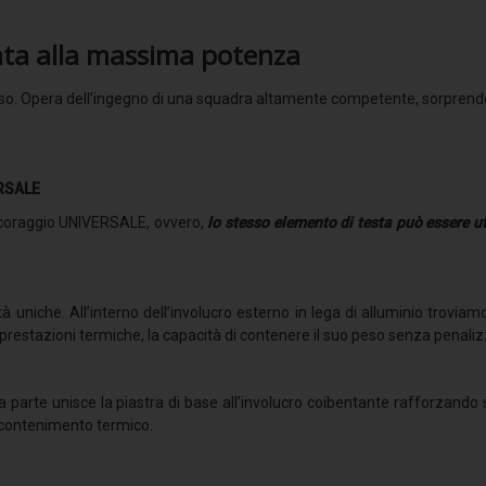
ta alla massima potenza
aso. Opera dell’ingegno di una squadra altamente competente, sorprende p
RSALE
ancoraggio UNIVERSALE, ovvero,
lo stesso elemento di testa può essere u
rità uniche. All’interno dell’involucro esterno in lega di alluminio trovi
e prestazioni termiche, la capacità di contenere il suo peso senza penalizz
 parte unisce la piastra di base all’involucro coibentante rafforzando se
e contenimento termico.