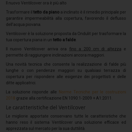
Coverpiù Mono
Il nuovo Ventilcover ora è più alto
Coverpiù FONO
Trasformare il
tetto da piano
a inclinato è il rimedio principale per
garantire impermeabilità alla copertura, favorendo il deflusso
Steelpiù
dell’acqua piovana.
ArchYt
Ventilcover è la soluzione proposta da Ondulit per trasformare la
tua copertura piana in un
tetto a falde
.
Sistemi isolati e ventilati
Il nuovo Ventilcover arriva ora
fino a 200 cm di altezza
e
Ventilcover
permette di raggiungere inclinazioni ancora maggiori.
Smart Drain
Una novità tecnica che consente la realizzazione di falde più
lunghe o con pendenze maggiori su qualsiasi terrazza di
Cover Tray
copertura per rispondere alle esigenze dei progettisti e delle
ditte applicatrici.
Stratigrafie
La soluzione risponde alle
Norme Tecniche per le costruzioni
Stratigrafia 1
2018
grazie alla certificazione EN 1090:1-2009 + A1:2011.
Stratigrafia 2
Le caratteristiche del Ventilcover
Stratigrafia 3
Le migliorie apportate conservano tutte le caratteristiche che
hanno reso il sistema Ventilcover una soluzione efficace ed
Stratigrafia 4
apprezzata sul mercato per la sua duttilità.