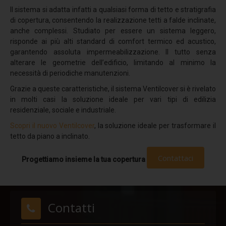
Stratigrafia 5
Il sistema si adatta infatti a qualsiasi forma di tetto e stratigrafia
di copertura, consentendo la realizzazione tetti a falde inclinate,
Stratigrafia 6
anche complessi. Studiato per essere un sistema leggero,
Stratigrafia 7
risponde ai più alti standard di comfort termico ed acustico,
garantendo assoluta impermeabilizzazione. Il tutto senza
Stratigrafia 8
alterare le geometrie dell’edificio, limitando al minimo la
necessità di periodiche manutenzioni.
Stratigrafia 9
Grazie a queste caratteristiche, il sistema Ventilcover si è rivelato
Stratigrafia 10
in molti casi la soluzione ideale per vari tipi di edilizia
residenziale, sociale e industriale.
Finiture standard
Scopri il nuovo Ventilcover
, la soluzione ideale per trasformare il
Fotovoltaico
tetto da piano a inclinato.
EasyFix
Contattaci
Progettiamo insieme la tua copertura
Progettazione
Protezione multistrato
Potere insonorizzante
Contatti
Resistenza alla corrosione