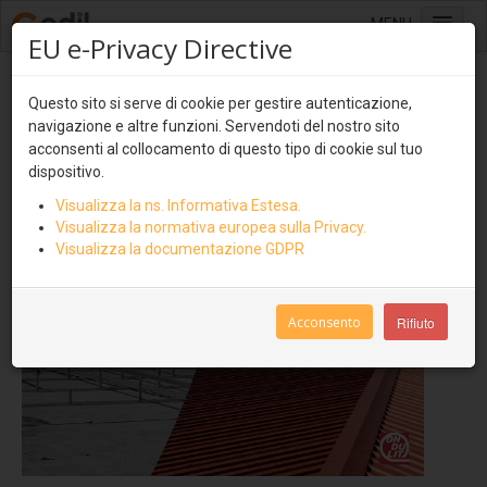
MENU
EU e-Privacy Directive
Home
Trasformare il tetto da piano a
Questo sito si serve di cookie per gestire autenticazione,
Sistemi di copertura
inclinato
navigazione e altre funzioni. Servendoti del nostro sito
Lastre multistrato
acconsenti al collocamento di questo tipo di cookie sul tuo
dispositivo.
Ondulit
Visualizza la ns. Informativa Estesa.
Coverib 850
Visualizza la normativa europea sulla Privacy.
Visualizza la documentazione GDPR
Coverib 1000
Covertile
Acconsento
Rifiuto
Pannelli isolati e ventilati
Coverpiù
Coverpiù Curvabile
Coverpiù AGRI