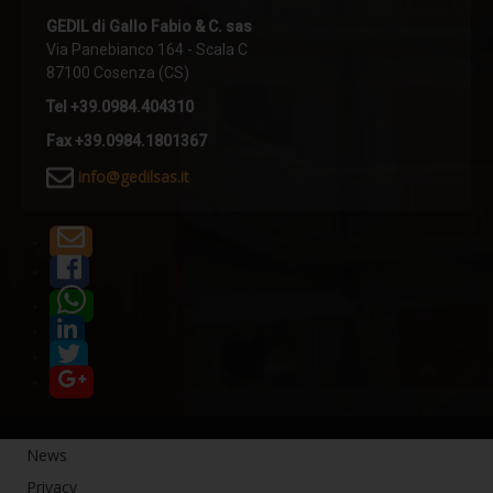
Comfort termico
GEDIL di Gallo Fabio & C. sas
Via Panebianco 164 - Scala C
Termoriflessione
87100 Cosenza (CS)
Resistenza meccanica
Tel +39.0984.404310
Simulatore pioggia
Fax +39.0984.1801367
Sistemi anticaduta - Linee Vita
i
nfo@gedilsas.it
Dispositivi TIPO C
Linea vita F-STOP CAT
Linea vita H-STOP HI
Linea vita H-STOP
Linea vita V-STOP
Dispositivi TIPO D
R-STOP BINARIO
News
Dispositivi TIPO A
Privacy